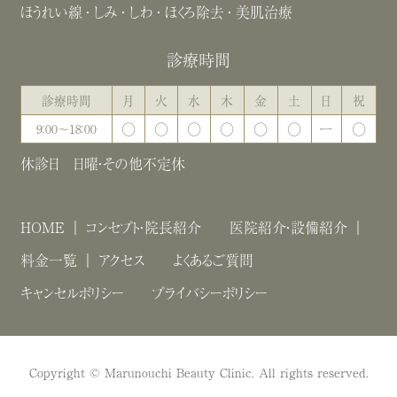
ほうれい線
しみ
しわ
ほくろ除去
美肌治療
診療時間
診療時間
月
火
水
木
金
土
日
祝
〇
〇
〇
〇
〇
〇
ー
〇
9：00～18：00
休診日 日曜・その他不定休
HOME
コンセプト・院長紹介
医院紹介・設備紹介
料金一覧
アクセス
よくあるご質問
キャンセルポリシー
プライバシーポリシー
Copyright © Marunouchi Beauty Clinic. All rights reserved.