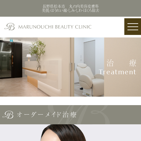
長野県松本市 丸の内美容皮膚科
美肌・ほうれい線・しみ・しわ・ほくろ除去
治 療
Treatment
オーダーメイド治療