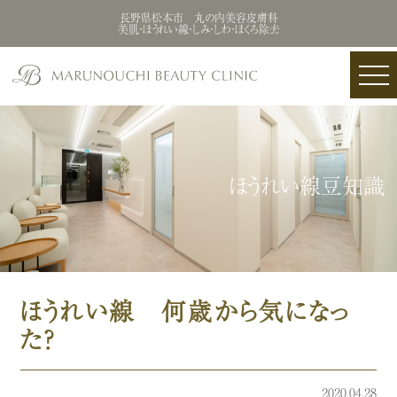
長野県松本市 丸の内美容皮膚科
美肌・ほうれい線・しみ・しわ・ほくろ除去
ほうれい線豆知識
ほうれい線 何歳から気になっ
た？
2020.04.28