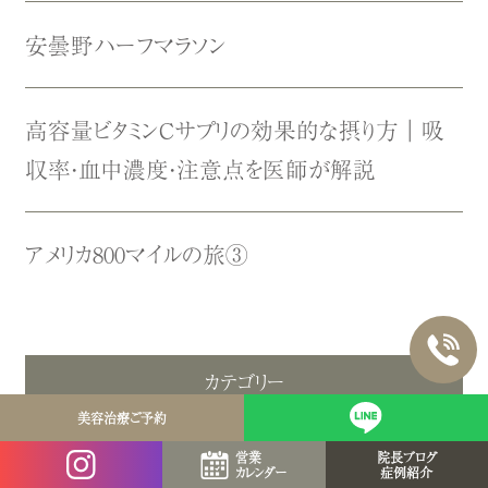
安曇野ハーフマラソン
高容量ビタミンCサプリの効果的な摂り方｜吸
収率・血中濃度・注意点を医師が解説
アメリカ800マイルの旅③
カテゴリー
美容治療ご予約
お知らせ
営業
院長ブログ
カレンダー
症例紹介