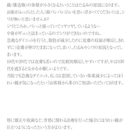
織（構造物）の体積が小さくなるということはたるみの原因になります。
お顔がふっくらとした人（顔パンパンくらいを思い浮かべてください！）は、シ
ワが無いと思いませんか？
シワどころか、パンっと張っていてツヤツヤしているような・・・
中身がギュッと詰まっているのでシワができないのですね。
急激なダイエットを行うと、脂肪が減少したのに皮膚の収縮が順応しきれ
ずに（皮膚が伸びたままになってしまい）、たるみやシワの原因となってし
まいます。
10代や20代では皮膚も若いので比較的順応しやすいですが、やはり30
代を過ぎるとなかなか難しいようです。
当院でも急激なダイエット、もしくは意図していない体重減少によってほう
れい線が気になったというお客様から多くのご相談いただいております。
特に矯正や抜歯など、骨格に関わる治療を行った場合にほうれい線が
目立つようになったという方がよくいます。