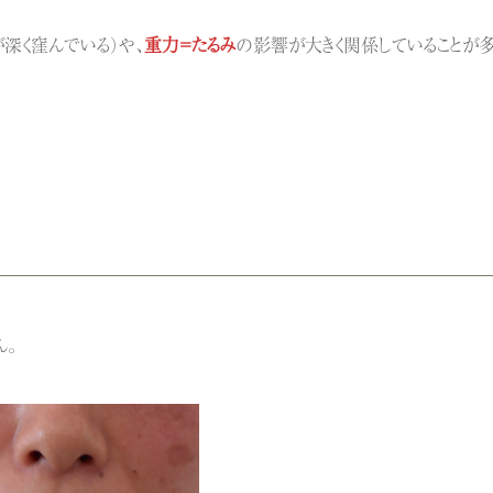
深く窪んでいる）や、
重力
=たるみ
の影響が大きく関係していることが
ん。