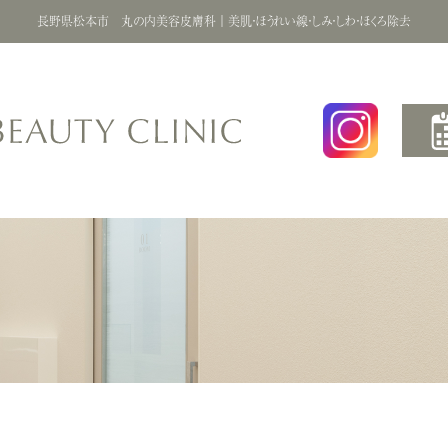
長野県松本市 丸の内美容皮膚科
｜
美肌・ほうれい線・しみ・しわ・ほくろ除去