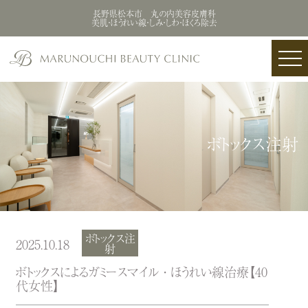
長野県松本市 丸の内美容皮膚科
美肌・ほうれい線・しみ・しわ・ほくろ除去
ボトックス注射
ボトックス注
2025.10.18
射
ボトックスによるガミースマイル ・ ほうれい線治療【40
代女性】