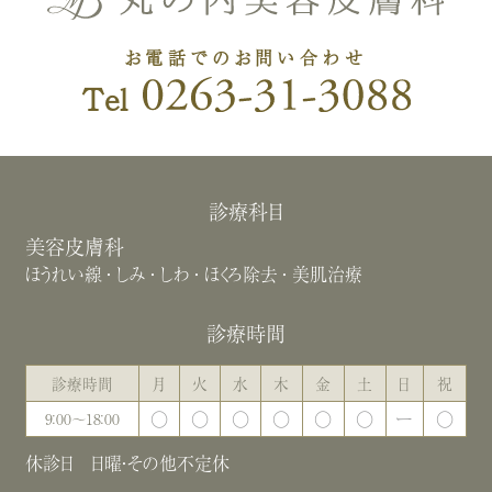
お電話でのお問い合わせ
Tel
診療科目
美容皮膚科
ほうれい線
しみ
しわ
ほくろ除去
美肌治療
診療時間
診療時間
月
火
水
木
金
土
日
祝
〇
〇
〇
〇
〇
〇
ー
〇
9：00～18：00
休診日 日曜・その他不定休