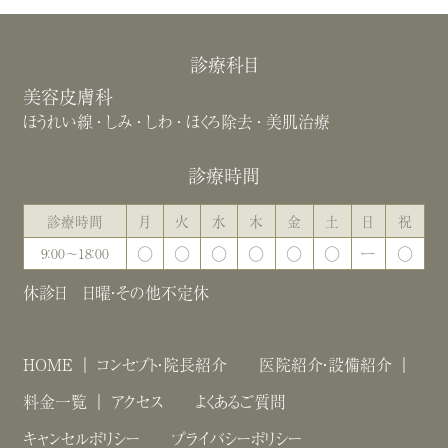
診療科目
美容皮膚科
ほうれい線
しみ
しわ
ほくろ除去
美肌治療
診療時間
診療時間
月
火
水
木
金
土
日
祝
〇
〇
〇
〇
〇
〇
ー
〇
9：00～18：00
休診日 日曜・その他不定休
HOME
コンセプト・院長紹介
医院紹介・設備紹介
料金一覧
アクセス
よくあるご質問
キャンセルポリシー
プライバシーポリシー